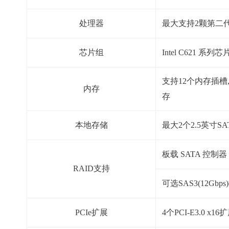
处理器
最大支持2颗第二代Int
芯片组
Intel C621 系列
支持12个内存插槽,
内存
存
本地存储
最大2个2.5英寸S
板载 SATA 控制器，提
RAID支持
可选SAS3(12Gbp
PCIe扩展
4个PCI-E3.0 x