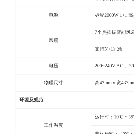
电源
标配2000W 1+1
7个热插拔智能风
风扇
支持N+1冗余
电压
200~240V AC， 5
物理尺寸
高43mm x 宽437
环境及规范
运行时：10℃ ~ 3
工作温度
非运行时：-40℃ ~ 