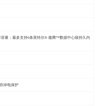
3TB内存容量；最多支持6条英特尔® 傲腾™数据中心级持久内
可选缓存掉电保护