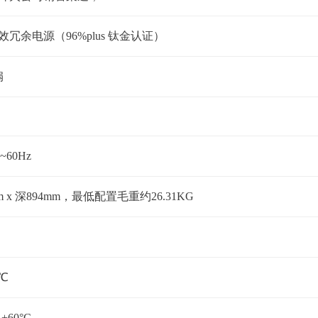
 高效冗余电源（96%plus 钛金认证）
扇
0~60Hz
mm x 深894mm，最低配置毛重约26.31KG
5℃
+60°C