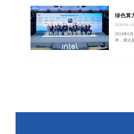
绿色算
2026-04-1
2024
伴，烽火超
入强劲动力
可显著降
可以实现1
微同步推出
展、稳固可