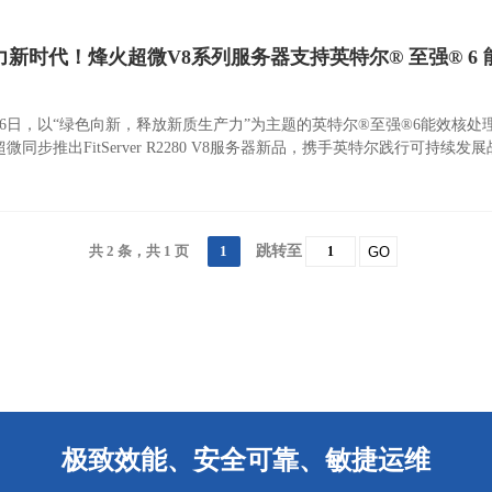
力新时代！烽火超微V8系列服务器支持英特尔® 至强® 6
6
年6月6日，以“绿色向新，释放新质生产力”为主题的英特尔®至强®6能效
微同步推出FitServer R2280 V8服务器新品，携手英特尔践行可
。 ​ ​ 此次推出的英特尔至强6能效核处理器，基于Intel 3制程工
低能源成本，非常适合对密度和横向扩展要求严苛的工作场景。 对于有
:3比例的旧系统替换和机架整合，大幅减少计算集群功耗，显著降低碳排放，
的基于英特尔®至强®6处理器的FitServer R2280 V8是一款自主
共 2 条，共 1 页
1
跳转至
GO
靠等优势，助力企业加速数字化升级转型。 ​ ​ ​ 算力作为新时代核心的生
极致效能、安全可靠、敏捷运维