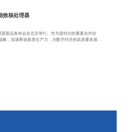
 能效核处理器
核处理器新品发布会在北京举行。作为英特尔的重要合作伙
持续发展战略，加速释放新质生产力，为数字经济的高质量发展注
艺，具有高核心密度及出色的每瓦性能，在提供高效算力的同时，
产品迭代需求的用户，采用英特尔至强6能效核处理器，
加速实现企业可持续发展目标。 ​ ​ ​本次发布会烽火超
研发的2U2路机架式服务器新品，以极致性能、高效节能、灵活扩
产要素,为新质生产力的爆发提供了...